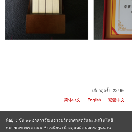
เรียกดูครั้ง: 23466
简体中文
English
繁體中文
ที่อยู่ ：ชัน ๑๑ อาคารวัฒนธรรมวิทยาศาสตร์และเทคโนโลยี
หมายเลข ๓๗๑ ถนน ชิงเหนียน เมืองคุนหมิง มณฑลยูนนาน