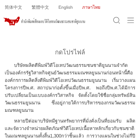
Jump to navigation
简体中文
繁體中文
English
ภาษาไทย
กดโปรไฟล์
บริษัทผลิตตีพิมพ์วิดีโอเทปวัฒนธรรมชนชาติยูนนานจำกัด
เป็นองค์กรรัฐวิสาหกิจศูนย์วัฒนธรรมมณฑลยูนนานก่อนหน้านี้คือ
องค์กรการผลิตสิ่งตีพิมพ์วิดีโอเทปวัฒนธรรมยูนนาน เริ่มวางแผน
โครงการปีพ.ศ. สถาปนาก่อตั้งขึ้นเมื่อปีพ.ศ. พอถึงปีพ.ศ.ได้มีการ
ปรับเปลี่ยนเป็นแบบองค์กรวิสาหกิจ จัดตั้งโดยใช้ชื่อกลุ่มทรัพย์สิน
วัฒนธรรมยูนนาน ซึ่งอยู่ภายใต้การบริหารของกรมวัฒนธรรม
มณฑลยูนนาน
หลายปีต่อมาบริษัทมีฐานทรัพยากรที่มั่งคั่งเป็นที่ยอมรับ ผลิต
และจัดวางจำหน่ายผลิตภัณฑ์วิดีโอเทปเนื้อหาหลักเกี่ยวกับชนชาติ
ในมณฑลยูนนานทั้งสิ้น1,300กว่าชิ้นแล้ว การวางแผนในช่วงไม่กี่ปี